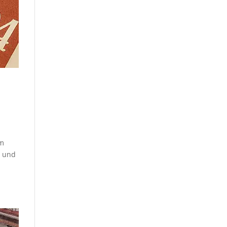
em
r und