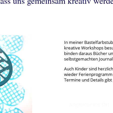
ass uns gemeinsam kreativ werd
In meiner Bastelfarbstu
kreative Workshops besu
binden daraus Bücher und
selbstgemachten Journal
Auch Kinder sind herzlic
wieder Ferienprogramm a
Termine und Details gibt 
Angebote vor Ort