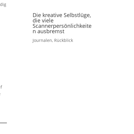
ndig
Die kreative Selbstlüge,
die viele
Scannerpersönlichkeite
n ausbremst
Journalen
,
Rückblick
uf
e