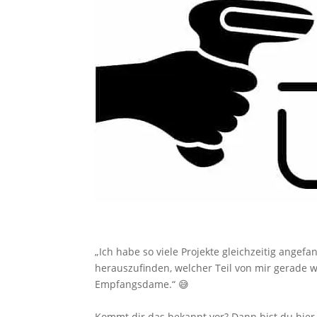
„Ich habe so viele Projekte gleichzeitig angef
herauszufinden, welcher Teil von mir gerade w
Empfangsdame.“ 😅
Kommt dir das bekannt vor? Dann bist du hier g