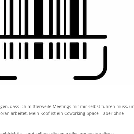
angen, dass ich mittlerweile Meetings mit mir selbst führen muss, u
oran arbeitet. Mein Kopf ist ein Coworking-Space – aber ohne
oldrichtig – und solltest diesen Artikel am besten direkt