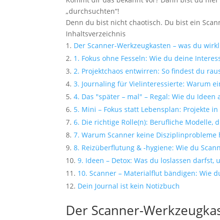
„durchsuchten“!
Denn du bist nicht chaotisch. Du bist ein Sca
Inhaltsverzeichnis
Der Scanner-Werkzeugkasten – was du wirkl
1. Fokus ohne Fesseln: Wie du deine Interes
2. Projektchaos entwirren: So findest du rau
3. Journaling für Vielinteressierte: Warum e
4. Das "später – mal" – Regal: Wie du Ideen 
5. Mini – Fokus statt Lebensplan: Projekte i
6. Die richtige Rolle(n): Berufliche Modelle
7. Warum Scanner keine Disziplinprobleme
8. Reizüberflutung & -hygiene: Wie du Sca
9. Ideen – Detox: Was du loslassen darfst,
10. Scanner – Materialflut bändigen: Wie d
Dein Journal ist kein Notizbuch
Der Scanner-Werkzeugkast